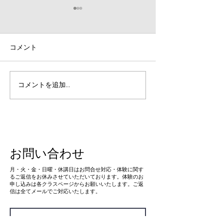
コメント
【競技者必見！】試合前
【必見！】短距
コメントを追加…
の調整練習について
タートダッシュ
お問い合わせ
​月・火・金・日曜・休講日はお問合せ対応・体験に関す
るご返信をお休みさせていただいております。体験のお
申し込みは各クラスページからお願いいたします。ご返
信は全てメールでご対応いたします。