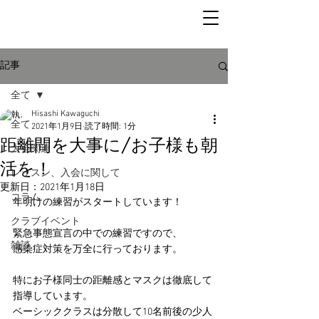
記事
全て
Hisashi Kawaguchi
全て
2021年1月9日
読了時間: 1分
距離間を大事に/お子様も朝
大会関連
活を！
レッスン、入会に関して
更新日：
2021年1月18日
コラム
年明けの練習がスタートしています！
クラブイベント
緊急事態宣言の中での練習ですので、
雑談
感染症対策を万全に行っております。
特にお子様同士の距離感とマスクは徹底して
指導しています。
ベーシッククラスは分散して10名前後の少人