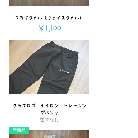
クラブタオル（フェイスタオル）
価格
￥1,100
クラブロゴ ナイロン トレーニン
グパンツ
在庫なし
新商品