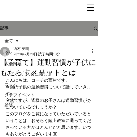
記事
全て
西村 英剛
全て
2023年7月20日
読了時間: 8分
【子育て】運動習慣が子供に
大会関連
もたらすメリットとは
レッスン、入会に関して
こんにちは、コーチの西村です。
コラム
今回は子供の運動習慣について話していきま
す。
クラブイベント
突然ですが、皆様のお子さんは運動習慣が身
雑談
についているでしょうか？
このブログをご覧になっていただいていると
いうことは、おそらく陸上教室に通ってくだ
さっている方がほとんどだと思います。いつ
もありがとうございます🙇‍♂️