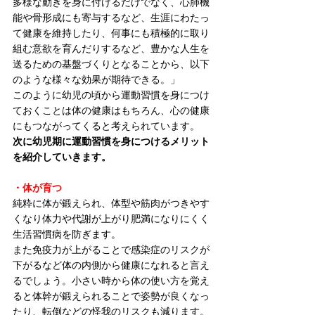
多様な動きを身に付けるだけでなく、心肺機
能や骨形成にも寄与するなど、生涯にわたっ
て健康を維持したり、何事にも積極的に取り
組む意欲を育んだりするなど、豊かな人生を
送るための基盤づくりとなることから、以下
のような様々な効果が期待できる。」
このように幼児の頃から運動習慣を身につけ
ておくことは体の健康はもちろん、心の健康
にもつながってくると考えられています。
次に幼児期に運動習慣を身につけるメリット
を紹介していきます。
・体が育つ
純粋に体が鍛えられ、体型や筋肉がつきやす
くなり体力や代謝が上がり肥満になりにくく
生活習慣病を防ぎます。
また免疫力が上がることで感染症のリスクが
下がるなど体の内側から健康になれると言え
るでしょう。小さい時から体の使い方を覚え
ると体幹が鍛えられることで姿勢が良くなっ
たり、転倒などの怪我のリスクも減ります。