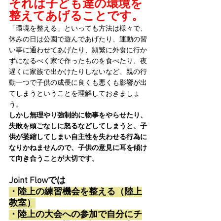
それは子ども達の環境を
整えてあげることです。
「環境を整える」といっても方法は様々で、
休みの日は公園で遊んであげたり、運動の習
い事に通わせてあげたり、頻繁に外食に行か
ずになるべく家で作ったものを食べたり、夜
遅くに家族で出かけたりしないなど、親の行
動一つで子供の成長に良くも悪くも影響が出
てしまうということを理解しておきましょ
う。
しかし無理やり強制的に物事をやらせたり、
失敗を頭ごなしに怒るなどしてしまうと、子
供が萎縮してしまい自主性を失わせる行為に
なりかねませんので、子供の意見に耳を傾け
て向き合うことが大切です。
Joint Flowでは
・陸上の練習機会を整える（陸上
教室）
・陸上の大会への参加で自分にチ