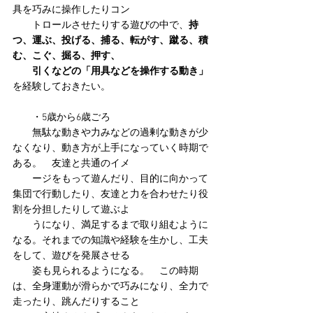
具を巧みに操作したりコン
　　トロールさせたりする遊びの中で、
持
つ、運ぶ、投げる、捕る、転がす、蹴る、積
む、こぐ、掘る、押す、
　　引くなどの「用具などを操作する動き」
を経験しておきたい。
　　・5歳から6歳ごろ
　　無駄な動きや力みなどの過剰な動きが少
なくなり、動き方が上手になっていく時期で
ある。　友達と共通のイメ
　　ージをもって遊んだり、目的に向かって
集団で行動したり、友達と力を合わせたり役
割を分担したりして遊ぶよ
　　うになり、満足するまで取り組むように
なる。それまでの知識や経験を生かし、工夫
をして、遊びを発展させる
　　姿も見られるようになる。　この時期
は、全身運動が滑らかで巧みになり、全力で
走ったり、跳んだりすること