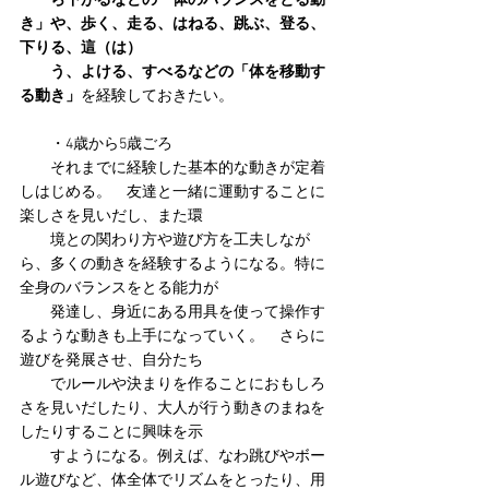
　　ら下がるなどの「体のバランスをとる動
き」や、歩く、走る、はねる、跳ぶ、登る、
下りる、這（は）
　　う、よける、すべるなどの「体を移動す
る動き」
を経験しておきたい。
　　・4歳から5歳ごろ
　　それまでに経験した基本的な動きが定着
しはじめる。　友達と一緒に運動することに
楽しさを見いだし、また環
　　境との関わり方や遊び方を工夫しなが
ら、多くの動きを経験するようになる。特に
全身のバランスをとる能力が
　　発達し、身近にある用具を使って操作す
るような動きも上手になっていく。　さらに
遊びを発展させ、自分たち
　　でルールや決まりを作ることにおもしろ
さを見いだしたり、大人が行う動きのまねを
したりすることに興味を示
　　すようになる。例えば、なわ跳びやボー
ル遊びなど、体全体でリズムをとったり、用