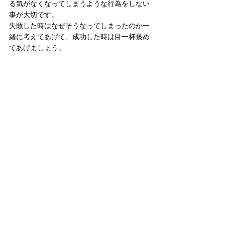
る気がなくなってしまうような行為をしない
事が大切です。
失敗した時はなぜそうなってしまったのか一
緒に考えてあげて、成功した時は目一杯褒め
てあげましょう。
・成功体験を積み重ねる
ただ運動を行うだけでは継続しづらいでしょ
う。これは大人にも言えることですが成功体
験を積み重ねることによって物事に対する意
欲や有能感が得られ、さらに高みを目指すよ
うになり何事にも恐れず挑戦していく力が養
われるでしょう。
まとめ
子どもの成長のために運動習慣を身につける
のは大切なことです。まずは遊びの中で体を
動かすことを習慣化し、毎日楽しく続けられ
るような環境を大人が整えてあげましょう。
公園の遊具やボール遊びは気軽にでき、さら