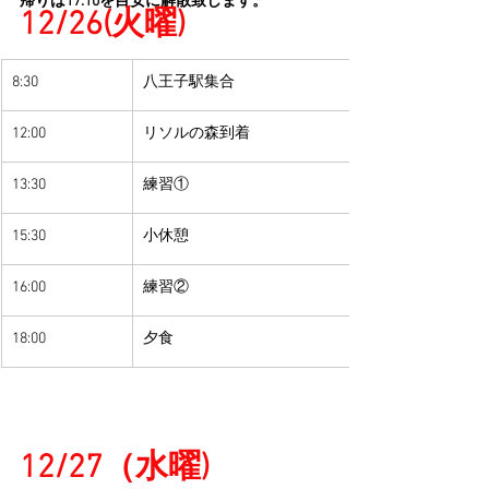
帰りは17:10を目安に解散致します。
12/26(火曜)
8:30
​八王子駅集合
​12:00
リソルの森到着
​13:30
練習①
​15:30
小休憩
16:00
練習②
​18:00
​夕食
12/27（水曜)