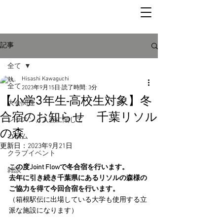
記事
全て
Hisashi Kawaguchi
全て
2023年9月15日
読了時間: 3分
【小学3年生-高校生対象】冬
大会関連
合宿のお知らせ 千葉リソル
レッスン、入会に関して
の森
コラム
更新日：
2023年9月21日
クラブイベント
この度Joint Flowで冬合宿を行います。
雑談
去年に引き続き千葉県にあるリソルの森様の
ご協力を得て今回合宿を行います。
（箱根駅伝に出場している大学も使用する立
派な施設になります）