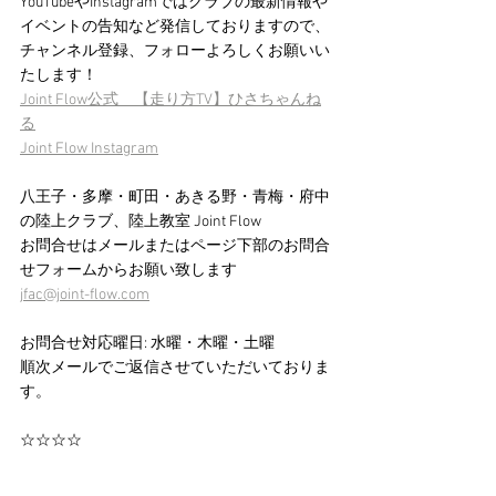
YouTubeやInstagramではクラブの最新情報や
イベントの告知など発信しておりますので、
チャンネル登録、フォローよろしくお願いい
たします！
Joint Flow公式　【走り方TV】ひさちゃんね
る
Joint Flow Instagram
八王子・多摩・町田・あきる野・青梅・府中
の陸上クラブ、陸上教室 Joint Flow 
お問合せはメールまたはページ下部のお問合
せフォームからお願い致します　
jfac@joint-flow.com
お問合せ対応曜日: 水曜・木曜・土曜
順次メールでご返信させていただいておりま
す。
☆☆☆☆