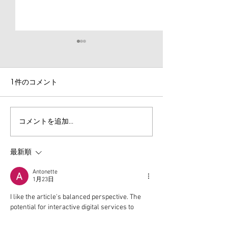
1件のコメント
【クレアチン】陸上競技
【プロテイン】
コメントを追加…
におけるクレアチンの有
におけるプロテ
用性とは？
用性とは？
最新順
Antonette
1月23日
I like the article's balanced perspective. The 
potential for interactive digital services to 
enhance user experiences is noteworthy. 
Additional background material about this topic 