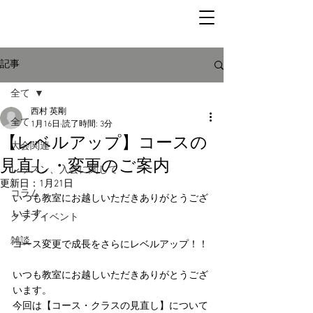
記事
全て
西村 英剛
全て
1月16日
読了時間: 3分
【レベルアップ】コースの
大会関連
見直し・変更のご案内
レッスン、入会に関して
更新日：
1月21日
コラム
いつも教室にお越しいただきありがとうござ
います。
クラブイベント
雑談
コース変更で成長をさらにレベルアップ！！
いつも教室にお越しいただきありがとうござ
います。
今回は【コース・クラスの見直し】について