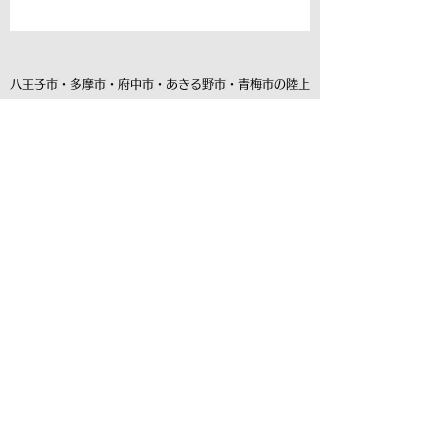
八王子市・多摩市・府中市・あきる野市・青梅市の陸上
クラブ、陸上教室として活動して8年目を迎えます。
​これからもお子様の成長に寄り添えるチームで
あるためスタッフ一同精進します
LINK
​府中クラス
​プログラミングスクール​