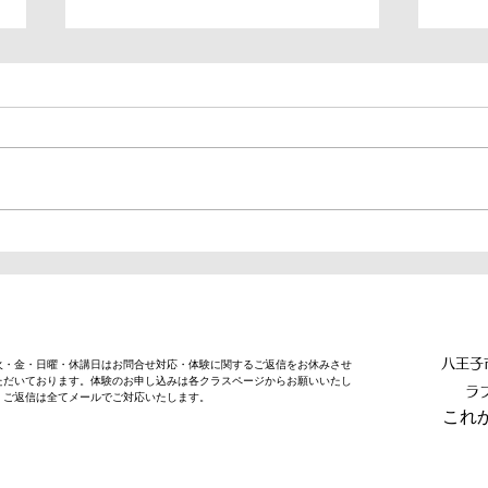
【夏季休暇のお知らせ】
【2
2026年8月8日(土)〜14日(金)
実施
八王子
・火・金・日曜・休講日はお問合せ対応・体験に関するご返信をお休みさせ
ただいております。体験のお申し込みは各クラスページからお願いいたし
ラ
。ご返信は全てメールでご対応いたします。
​こ