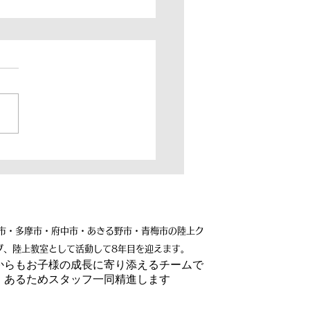
026年夏合宿】夏合宿を
いたしました☀️
市・多摩市・府中市・あきる野市・青梅市の陸上ク
ブ、陸上教室として活動して8年目を迎えます。
れからもお子様の成長に寄り添えるチームで
あるためスタッフ一同精進します