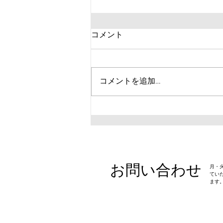
【快挙！】栗山竜輝君、関東
コメント
中学校陸上競技大会で第4
位！
8月6日・7日の2日間、山梨県で
開催された第54回関東中学校陸
コメントを追加…
上競技大会に、 Joint Flowから栗
山竜輝君が出場しました。 関東
各都県から選ばれた選手たちが集
まる、まさに中学生陸上競技の大
舞台。 そんな大きな舞台で、栗
山くんが見事に第4位という素晴
らしい結果を残しました！ また
お問い合わせ
​月
決勝では11秒82で自己ベストを
てい
記録し、次につながる良いレース
ます
でした！ 関東大会という素晴ら
しい舞台での第4位入賞、